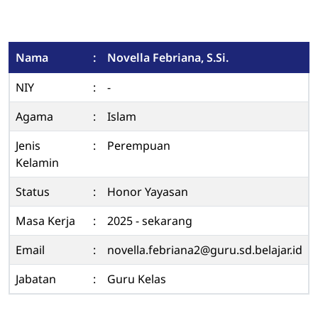
Nama
:
Novella Febriana, S.Si.
NIY
:
-
Agama
:
Islam
Jenis
:
Perempuan
Kelamin
Status
:
Honor Yayasan
Masa Kerja
:
2025 - sekarang
Email
:
novella.febriana2@guru.sd.belajar.id
Jabatan
:
Guru Kelas