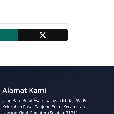
Alamat Kami
Jalan Baru Bukit Asam, wilayah RT 02, RW 05
Admin SDBA
Kelurahan Pasar Tanjung Enim, Kecamatan
Online
Lawang Kidul, Sumatera Selatan. 31712