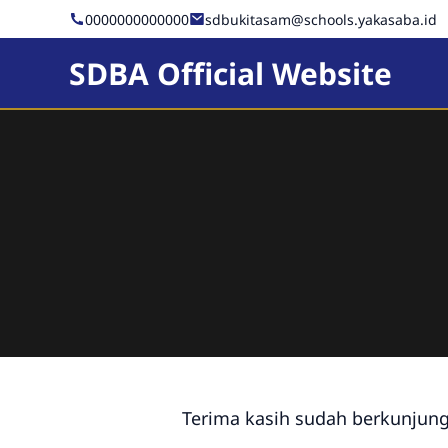
0000000000000
sdbukitasam@schools.yakasaba.id
SDBA Official Website
Terima kasih sudah berkunjung.