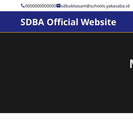
0000000000000
sdbukitasam@schools.yakasaba.id
SDBA Official Website