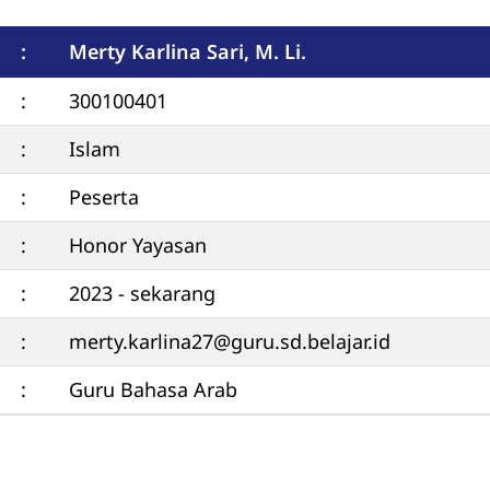
:
Merty Karlina Sari, M. Li.
:
300100401
:
Islam
:
Peserta
:
Honor Yayasan
:
2023 - sekarang
:
merty.karlina27@guru.sd.belajar.id
:
Guru Bahasa Arab