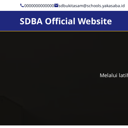
0000000000000
sdbukitasam@schools.yakasaba.id
SDBA Official Website
Melalui lat